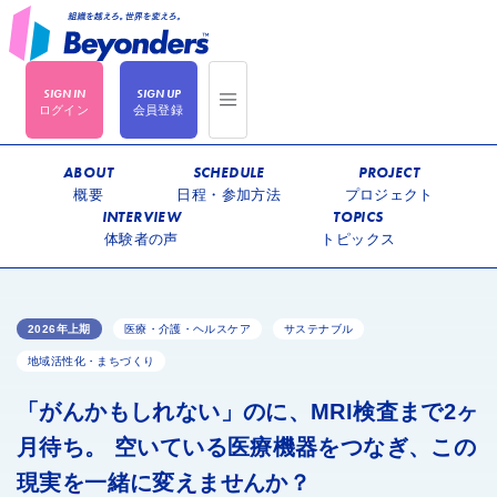
ログイン
会員登録
ABOUT
SCHEDULE
PROJECT
概要
日程・参加方法
プロジェクト
INTERVIEW
TOPICS
体験者の声
トピックス
2026年上期
医療・介護・ヘルスケア
サステナブル
地域活性化・まちづくり
「がんかもしれない」のに、MRI検査まで2ヶ
月待ち。 空いている医療機器をつなぎ、この
現実を一緒に変えませんか？