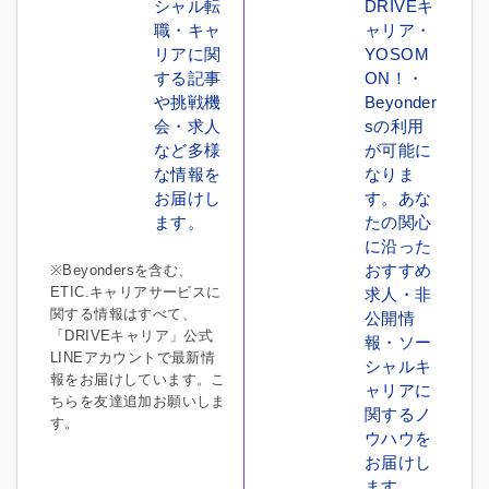
シャル転
DRIVEキ
職・キャ
ャリア・
リアに関
YOSOM
する記事
ON！・
や挑戦機
Beyonder
会・求人
sの利用
など多様
が可能に
な情報を
なりま
お届けし
す。あな
ます。
たの関心
に沿った
おすすめ
※Beyondersを含む、
ETIC.キャリアサービスに
求人・非
関する情報はすべて、
公開情
「DRIVEキャリア」公式
報・ソー
LINEアカウントで最新情
シャルキ
報をお届けしています。こ
ャリアに
ちらを友達追加お願いしま
関するノ
す。
ウハウを
お届けし
ます。