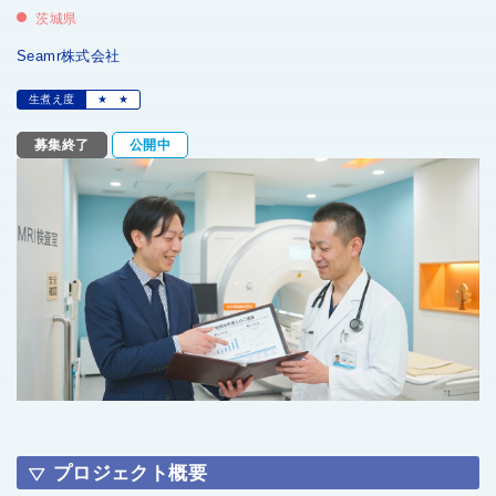
茨城県
Seamr株式会社
生煮え度
★
★
募集終了
公開中
プロジェクト概要