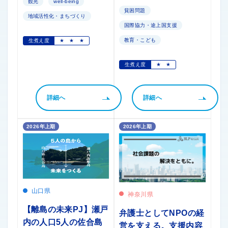
観光
well-being
貧困問題
地域活性化・まちづくり
国際協力・途上国支援
教育・こども
生煮え度
★
★
★
生煮え度
★
★
詳細へ
詳細へ
2026年上期
2026年上期
山口県
神奈川県
【離島の未来PJ】瀬戸
弁護士としてNPOの経
内の人口5人の佐合島
営を支える。支援内容