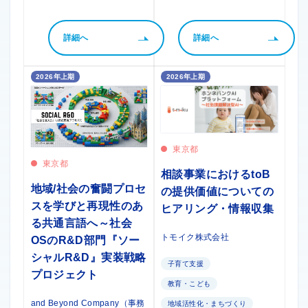
詳細へ
詳細へ
2026年上期
2026年上期
東京都
東京都
相談事業におけるtoB
地域/社会の奮闘プロセ
の提供価値についての
スを学びと再現性のあ
ヒアリング・情報収集
る共通言語へ～社会
トモイク株式会社
OSのR&D部門『ソー
シャルR&D』実装戦略
子育て支援
プロジェクト
教育・こども
and Beyond Company（事務
地域活性化・まちづくり