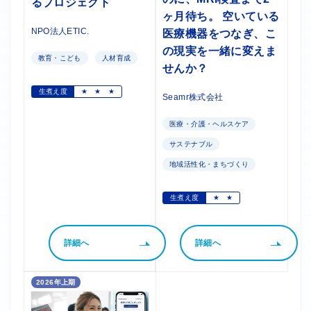
るプロジェクト
ヶ月待ち。 空いている
NPO法人ETIC.
医療機器をつなぎ、こ
の現実を一緒に変えま
教育・こども
人材育成
せんか？
生煮え度
★
★
★
Seamr株式会社
医療・介護・ヘルスケア
サステナブル
地域活性化・まちづくり
生煮え度
★
★
詳細へ
詳細へ
2026年上期