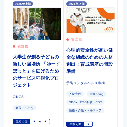
2026年上期
2026年上期
東京都
東京都
心理的安全性が高い健
大学生が創る子どもの
全な組織のための人材
新しい居場所 「ゆーす
創出：育成講座の開設
ぽっと」を広げるため
準備
のサービス可視化プロ
予防メンタルヘルス機構
ジェクト
人材育成
well-being
OIKOS
SDGs・ESG投資・CSR
教育・こども
医療・介護・ヘルスケア
生煮え度
★
★
★
生煮え度
★