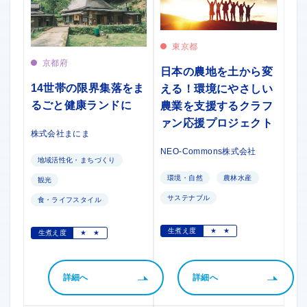
東京都
京都府
日本の農地を土から変
14世帯の限界集落をま
える！環境にやさしい
るごと健康ランドに
農業を支援するクラフ
ァン応援プロジェクト
株式会社まにま
NEO-Commons株式会社
地域活性化・まちづくり
環境・自然
農林水産
観光
サステナブル
食・ライフスタイル
生煮え度
★
★
生煮え度
★
★
詳細へ
詳細へ