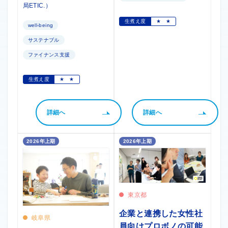
局ETIC.）
生煮え度
★
★
well-being
サステナブル
ファイナンス支援
生煮え度
★
★
詳細へ
詳細へ
2026年上期
2026年上期
東京都
企業と連携した女性社
岐阜県
員向けプロボノの可能