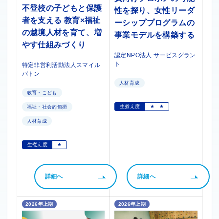
不登校の子どもと保護
性を探り、女性リーダ
者を支える 教育×福祉
ーシッププログラムの
の越境人材を育て、増
事業モデルを構築する
やす仕組みづくり
認定NPO法人 サービスグラン
ト
特定非営利活動法人スマイル
バトン
人材育成
教育・こども
生煮え度
★
★
福祉・社会的包摂
人材育成
生煮え度
★
詳細へ
詳細へ
2026年上期
2026年上期