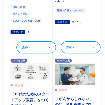
ashimiru
環境・自然
医療・介護・ヘルスケア
サステナブル
SDGs・ESG投資・CSR
生煮え度
★
★
生煮え度
★
詳細へ
詳細へ
2026年上期
2026年上期
東京都
茨城県
「10代のためのスター
「がんかもしれない」
トアップ教育」をつく
のに、MRI検査まで2