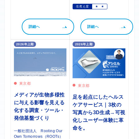
生煮え度
★
★
詳細へ
詳細へ
2026年上期
2026年上期
東京都
東京都
メディアが生物多様性
足を起点にしたヘルス
に与える影響を見える
ケアサービス｜3枚の
化する調査・ツール・
写真から3D生成→可視
発信基盤づくり
化しユーザー体験に革
命を。
一般社団法人 Rooting Our
Own Tomorrows（ROOTs）