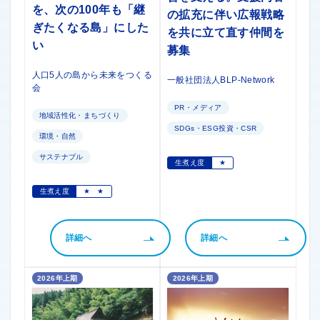
を、次の100年も「継
の拡充に伴い広報戦略
ぎたくなる島」にした
を共に立て直す仲間を
い
募集
人口5人の島から未来をつくる
一般社団法人BLP-Network
会
PR・メディア
地域活性化・まちづくり
SDGs・ESG投資・CSR
環境・自然
サステナブル
生煮え度
★
生煮え度
★
★
詳細へ
詳細へ
2026年上期
2026年上期