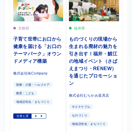
京都府
福井県
子育て世帯にお口から
ものづくりの現場から
健康を届ける「お口の
生まれる廃材の魅力を
テーマパーク」オウン
引き出す！福井・鯖江
ドメディア構築
の地域イベント（さば
えまつり・RENEW）
株式会社I&Company
を通じたプロモーショ
ン
医療・介護・ヘルスケア
教育・こども
株式会社むらかみ道具店
地域活性化・まちづくり
サステナブル
ものづくり
生煮え度
★
★
地域活性化・まちづくり