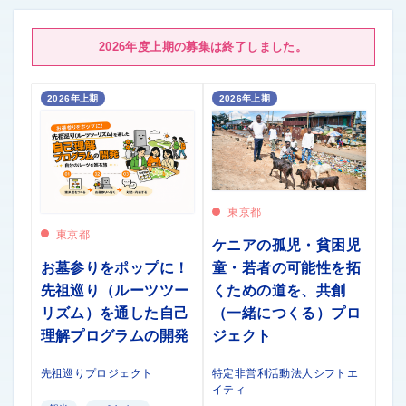
2026年度上期の募集は終了しました。
2026年上期
2026年上期
東京都
東京都
ケニアの孤児・貧困児
お墓参りをポップに！
童・若者の可能性を拓
先祖巡り（ルーツツー
くための道を、共創
リズム）を通した自己
（一緒につくる）プロ
理解プログラムの開発
ジェクト
先祖巡りプロジェクト
特定非営利活動法人シフトエ
イティ