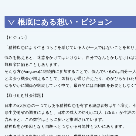
根底にある想い・ビジョン
【ビジョン】
「精神疾患により生きづらさを感じている人が一人ではないことを知り
悩みを抱えると、迷惑をかけてはいけない、自分でなんとかしなければ
野狭窄に陥ることもあります。
そんな方がengawaに継続的に参加することで、悩んでいるのは自分
と出会う機会が増えることで、気持ちが通じ合えたり、心がひらかれ
ゆるやかに関係が継続していく中で、最終的には自団体を必要としなく
【取り組む社会課題】
日本の5大疾患の一つでもある精神疾患を有する総患者数は年々増え、令
厚生労働省の調査によると、日本の成人の約4人に1人（25％）が生涯
含めると、この数字はさらに多いと推測されています。
精神疾患が要因となり自殺へとつながる可能性も大いにあります。