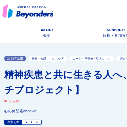
ABOUT
SCHEDULE
概要
日程・参加方
2025年上期
医療・介護・ヘルスケア
ニート・不登校・引きこもり
福祉
精神疾患と共に生きる人へ
チプロジェクト】
千葉県
心の休憩処engawa
生煮え度
★
★
★