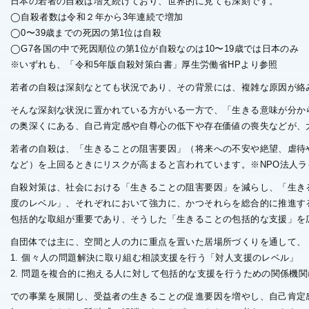
日本の若者の自殺は増え続けており、世界的に見ても深刻です。
◯自殺者数は令和２年から3年連続で増加
◯0〜39歳までの死因の第1位は自殺
◯G7各国の中で死因順位の第1位が自殺なのは10〜19歳では日本のみ
※いずれも、「令和5年版自殺対策白書」厚生労働省HPより参照
若者の自殺は深刻なとても状況であり、その背景には、複雑な原因が絡
そんな深刻な状況に置かれている方がいる一方で、「生きる意味が分か
の奥深くにある、自己肯定感や自尊心の低下や存在価値の喪失などが、
若者の自殺は、「生きることの阻害要因」（将来への不安や絶望、虐待
など）を上回るときにリスクが高まると言われています。※NPO法人ラ
自殺対策は、社会における「生きることの阻害要因」を減らし、「生き
度のレベル」、それぞれにおいて強力に、かつそれらを総合的に推進す
包括的な取組が重要であり、そうした「生きることの包括的な支援」を
自団体では主に、空間と人の力に重点を置いた居場所づくりを通して、
1. 個々人の問題解決に取り組む相談支援を行う「対人支援のレベル」
2. 問題を複合的に抱える人に対して包括的な支援を行うための関係機
での事業を展開し、受益者の生きることの促進要因を増やし、自己肯定