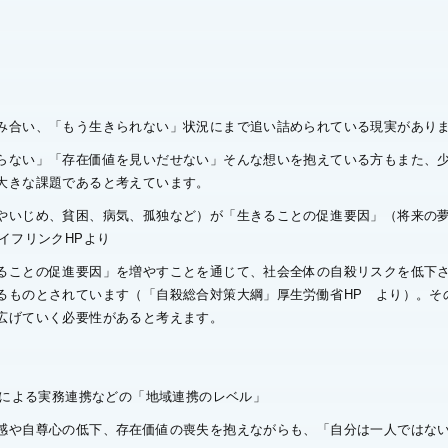
み合い、「もう生きられない」状況にまで追い詰められている現実があり
らない」「存在価値を見いだせない」そんな想いを抱えている方もまた、
大きな課題であると考えています。
やいじめ、貧困、病気、孤独など）が「生きることの促進要因」（将来の
イフリンクHPより
ることの促進要因」を増やすことを通じて、社会全体の自殺リスクを低下
るものとされています（「自殺総合対策大綱」厚生労働省HP より）。そ
広げていく必要性があると考えます。
関による実務連携などの「地域連携のレベル」
感や自尊心の低下、存在価値の喪失を抱えながらも、「自分は一人ではな