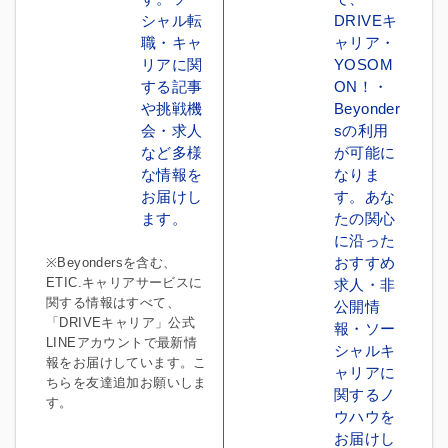
シャル転
DRIVEキ
職・キャ
ャリア・
リアに関
YOSOM
する記事
ON！・
や挑戦機
Beyonder
会・求人
sの利用
など多様
が可能に
な情報を
なりま
お届けし
す。あな
ます。
たの関心
に沿った
おすすめ
※Beyondersを含む、
ETIC.キャリアサービスに
求人・非
関する情報はすべて、
公開情
「DRIVEキャリア」公式
報・ソー
LINEアカウントで最新情
シャルキ
報をお届けしています。こ
ャリアに
ちらを友達追加お願いしま
関するノ
す。
ウハウを
お届けし