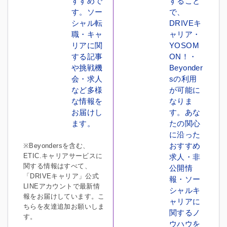
すすめで
すること
す。ソー
で、
シャル転
DRIVEキ
職・キャ
ャリア・
リアに関
YOSOM
する記事
ON！・
や挑戦機
Beyonder
会・求人
sの利用
など多様
が可能に
な情報を
なりま
お届けし
す。あな
ます。
たの関心
に沿った
おすすめ
※Beyondersを含む、
ETIC.キャリアサービスに
求人・非
関する情報はすべて、
公開情
「DRIVEキャリア」公式
報・ソー
LINEアカウントで最新情
シャルキ
報をお届けしています。こ
ャリアに
ちらを友達追加お願いしま
関するノ
す。
ウハウを