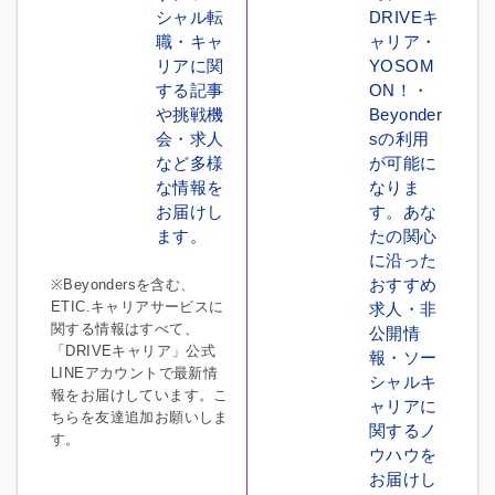
シャル転
DRIVEキ
職・キャ
ャリア・
リアに関
YOSOM
する記事
ON！・
や挑戦機
Beyonder
会・求人
sの利用
など多様
が可能に
な情報を
なりま
お届けし
す。あな
ます。
たの関心
に沿った
おすすめ
※Beyondersを含む、
ETIC.キャリアサービスに
求人・非
関する情報はすべて、
公開情
「DRIVEキャリア」公式
報・ソー
LINEアカウントで最新情
シャルキ
報をお届けしています。こ
ャリアに
ちらを友達追加お願いしま
関するノ
す。
ウハウを
お届けし