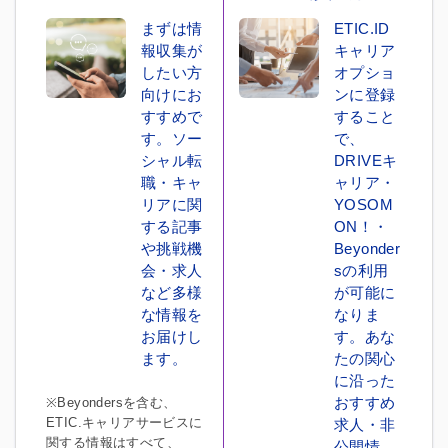
まずは情
ETIC.ID
報収集が
キャリア
したい方
オプショ
向けにお
ンに登録
すすめで
すること
す。ソー
で、
シャル転
DRIVEキ
職・キャ
ャリア・
リアに関
YOSOM
する記事
ON！・
や挑戦機
Beyonder
会・求人
sの利用
など多様
が可能に
な情報を
なりま
お届けし
す。あな
ます。
たの関心
に沿った
おすすめ
※Beyondersを含む、
ETIC.キャリアサービスに
求人・非
関する情報はすべて、
公開情