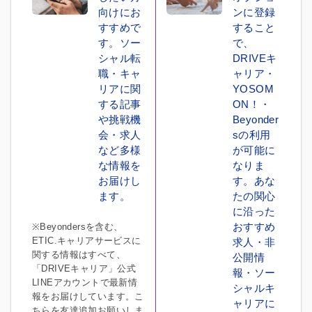
向けにお
ンに登録
すすめで
すること
す。ソー
で、
シャル転
DRIVEキ
職・キャ
ャリア・
リアに関
YOSOM
する記事
ON！・
や挑戦機
Beyonder
会・求人
sの利用
など多様
が可能に
な情報を
なりま
お届けし
す。あな
ます。
たの関心
に沿った
おすすめ
※Beyondersを含む、
ETIC.キャリアサービスに
求人・非
関する情報はすべて、
公開情
「DRIVEキャリア」公式
報・ソー
LINEアカウントで最新情
シャルキ
報をお届けしています。こ
ャリアに
ちらを友達追加お願いしま